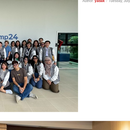
Author:
yadak
/
Tuesday, July