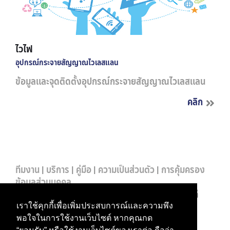
ไวไฟ
อุปกรณ์กระจายสัญญาณไวเลสแลน
ข้อมูลและจุดติดตั้งอุปกรณ์กระจายสัญญาณไวเลสแลน
คลิก
ทีมงาน
|
บริการ
|
คู่มือ
|
ความเป็นส่วนตัว
|
การคุ้มครอง
ข้อมูลส่วนบุคคล
ฝ่ายบริหารข้อมูลทรัพยากร อาคารสำนักงานอธิการบดี
มหาวิทยาลัยศรีนครินทรวิโรฒ
เราใช้คุกกี้เพื่อเพิ่มประสบการณ์และความพึง
114 สุขุมวิท 23 เขตวัฒนา กรุงเทพฯ 10110
พอใจในการใช้งานเว็บไซต์ หากคุณกด